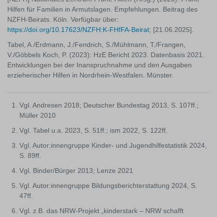
Hilfen für Familien in Armutslagen. Empfehlungen. Beitrag des
NZFH-Beirats. Köln. Verfügbar über:
https://doi.org/10.17623/NZFH:K-FHfFA-Beirat
; [21.06.2025].
Tabel, A./Erdmann, J./Fendrich, S./Mühlmann, T./Frangen,
V./Göbbels Koch, P. (2023): HzE Bericht 2023. Datenbasis 2021.
Entwicklungen bei der Inanspruchnahme und den Ausgaben
erzieherischer Hilfen in Nordrhein-Westfalen. Münster.
Vgl. Andresen 2018; Deutscher Bundestag 2013, S. 107ff.;
Müller 2010
Vgl. Tabel u.a. 2023, S. 51ff.; ism 2022, S. 122ff.
Vgl. Autor:innengruppe Kinder- und Jugendhilfestatistik 2024,
S. 89ff.
Vgl. Binder/Bürger 2013; Lenze 2021
Vgl. Autor:innengruppe Bildungsberichterstattung 2024, S.
47ff.
Vgl. z.B. das NRW-Projekt „kinderstark – NRW schafft