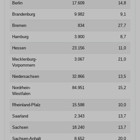
Berlin
17.609
14,8
16
Brandenburg
9.982
9,1
6
Bremen
834
27,7
2
Hamburg
3.900
8,7
8
Hessen
23.156
11,0
11
Mecklenburg-
3.067
21,0
5
Vorpommern
Niedersachsen
32.866
13,5
20
Nordrhein-
84.951
15,2
50
Westfalen
Rheinland-Pfalz
15.598
10,0
10
Saarland
2.343
13,7
2
Sachsen
18.240
13,7
7
Sachsen-Anhalt
8.652
20,0
5