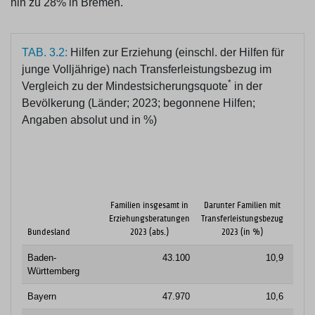
hin zu 28% in Bremen.
TAB. 3.2:
Hilfen zur Erziehung (einschl. der Hilfen für
junge Volljährige) nach Transferleistungsbezug im
*
Vergleich zu der Mindestsicherungsquote
in der
Bevölkerung (Länder; 2023; begonnene Hilfen;
Angaben absolut und in %)
Fami
insge
in Hi
zu
Familien insgesamt in
Darunter Familien mit
Erzie
Erziehungsberatungen
Transferleistungsbezug
20
Bundesland
2023 (abs.)
2023 (in %)
(ab
Baden-
43.100
10,9
20
Württemberg
Bayern
47.970
10,6
17