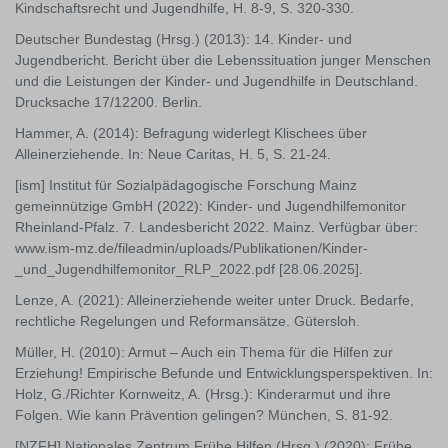
Kindschaftsrecht und Jugendhilfe, H. 8-9, S. 320-330.
Deutscher Bundestag (Hrsg.) (2013): 14. Kinder- und
Jugendbericht. Bericht über die Lebenssituation junger Menschen
und die Leistungen der Kinder- und Jugendhilfe in Deutschland.
Drucksache 17/12200. Berlin.
Hammer, A. (2014): Befragung widerlegt Klischees über
Alleinerziehende. In: Neue Caritas, H. 5, S. 21-24.
[ism] Institut für Sozialpädagogische Forschung Mainz
gemeinnützige GmbH (2022): Kinder- und Jugendhilfemonitor
Rheinland-Pfalz. 7. Landesbericht 2022. Mainz. Verfügbar über:
www.ism-mz.de/fileadmin/uploads/Publikationen/Kinder-
_und_Jugendhilfemonitor_RLP_2022.pdf [28.06.2025].
Lenze, A. (2021): Alleinerziehende weiter unter Druck. Bedarfe,
rechtliche Regelungen und Reformansätze. Gütersloh.
Müller, H. (2010): Armut – Auch ein Thema für die Hilfen zur
Erziehung! Empirische Befunde und Entwicklungsperspektiven. In:
Holz, G./Richter Kornweitz, A. (Hrsg.): Kinderarmut und ihre
Folgen. Wie kann Prävention gelingen? München, S. 81-92.
[NZFH] Nationales Zentrum Frühe Hilfen (Hrsg.) (2020): Frühe