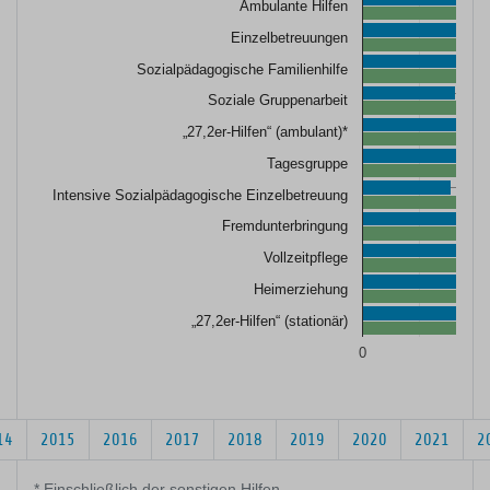
Ambulante Hilfen
43
43
Einzelbetreuungen
Sozialpädagogische Familienhilfe
40,
40,
Soziale Gruppenarbeit
4
4
„27,2er-Hilfen“ (ambulant)*
Tagesgruppe
38,7
38,7
Intensive Sozialpädagogische Einzelbetreuung
Fremdunterbringung
Vollzeitpflege
4
4
Heimerziehung
4
4
„27,2er-Hilfen“ (stationär)
0
50
14
2015
2016
2017
2018
2019
2020
2021
2
* Einschließlich der sonstigen Hilfen