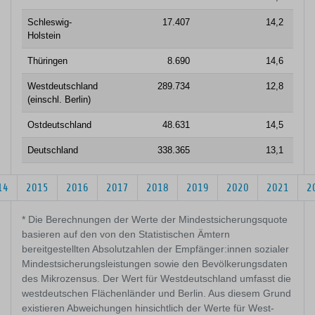
Schleswig-
17.407
14,2
7
Holstein
Thüringen
8.690
14,6
4
Westdeutschland
289.734
12,8
167
(einschl. Berlin)
Ostdeutschland
48.631
14,5
28
Deutschland
338.365
13,1
196
14
2015
2016
2017
2018
2019
2020
2021
2
* Die Berechnungen der Werte der Mindestsicherungsquote
basieren auf den von den Statistischen Ämtern
bereitgestellten Absolutzahlen der Empfänger:innen sozialer
Mindestsicherungsleistungen sowie den Bevölkerungsdaten
des Mikrozensus. Der Wert für Westdeutschland umfasst die
westdeutschen Flächenländer und Berlin. Aus diesem Grund
existieren Abweichungen hinsichtlich der Werte für West-