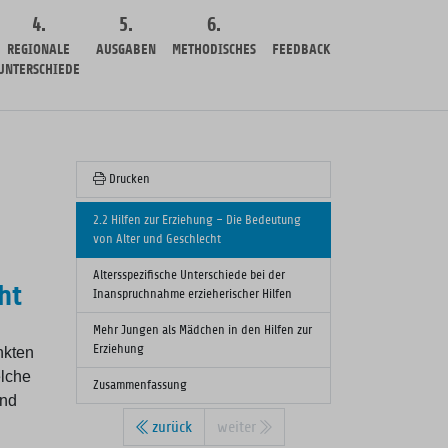
4.
5.
6.
REGIONALE
AUSGABEN
METHODISCHES
FEEDBACK
UNTERSCHIEDE
Drucken
2.2 Hilfen zur Erziehung – Die Bedeutung
von Alter und Geschlecht
Altersspezifische Unterschiede bei der
ht
Inanspruchnahme erzieherischer Hilfen
Mehr Jungen als Mädchen in den Hilfen zur
Erziehung
nkten
elche
Zusammenfassung
und
zurück
weiter