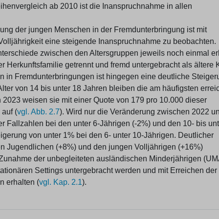
eihenvergleich ab 2010 ist die Inanspruchnahme in allen
lung der jungen Menschen in der Fremdunterbringung ist mit
olljährigkeit eine steigende Inanspruchnahme zu beobachten.
erschiede zwischen den Altersgruppen jeweils noch einmal er
er Herkunftsfamilie getrennt und fremd untergebracht als ältere 
en in Fremdunterbringungen ist hingegen eine deutliche Steiger
lter von 14 bis unter 18 Jahren bleiben die am häufigsten errei
n 2023 weisen sie mit einer Quote von 179 pro 10.000 dieser
auf (
vgl. Abb. 2.7
). Wird nur die Veränderung zwischen 2022 u
r Fallzahlen bei den unter 6-Jährigen (-2%) und den 10- bis unt
igerung von unter 1% bei den 6- unter 10-Jährigen. Deutlicher
en Jugendlichen (+8%) und den jungen Volljährigen (+16%)
ie Zunahme der unbegleiteten ausländischen Minderjährigen (UMA
ationären Settings untergebracht werden und mit Erreichen der
n erhalten (
vgl. Kap. 2.1
).