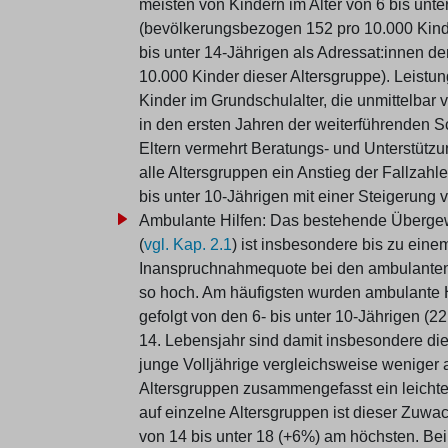
meisten von Kindern im Alter von 6 bis un
(bevölkerungsbezogen 152 pro 10.000 Kinder 
bis unter 14-Jährigen als Adressat:innen 
10.000 Kinder dieser Altersgruppe). Leist
Kinder im Grundschulalter, die unmittelbar
in den ersten Jahren der weiterführenden Sc
Eltern vermehrt Beratungs- und Unterstützun
alle Altersgruppen ein Anstieg der Fallzahl
bis unter 10-Jährigen mit einer Steigerung 
Ambulante Hilfen: Das bestehende Überge
(
vgl. Kap. 2.1
) ist insbesondere bis zu eine
Inanspruchnahmequote bei den ambulanten 
so hoch. Am häufigsten wurden ambulante Hi
gefolgt von den 6- bis unter 10-Jährigen (
14. Lebensjahr sind damit insbesondere di
junge Volljährige vergleichsweise weniger a
Altersgruppen zusammengefasst ein leichter
auf einzelne Altersgruppen ist dieser Zuwa
von 14 bis unter 18 (+6%) am höchsten. Be