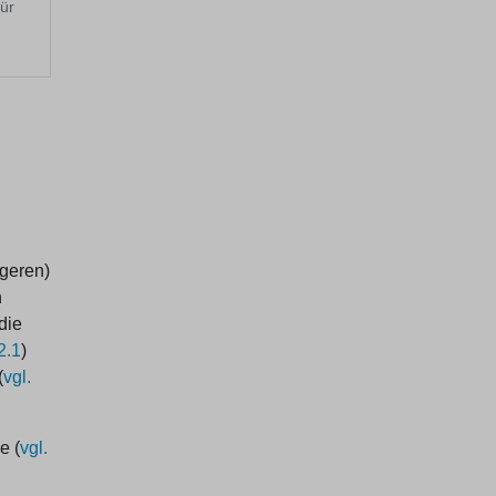
für
ngeren)
n
die
2.1
)
(
vgl.
e (
vgl.