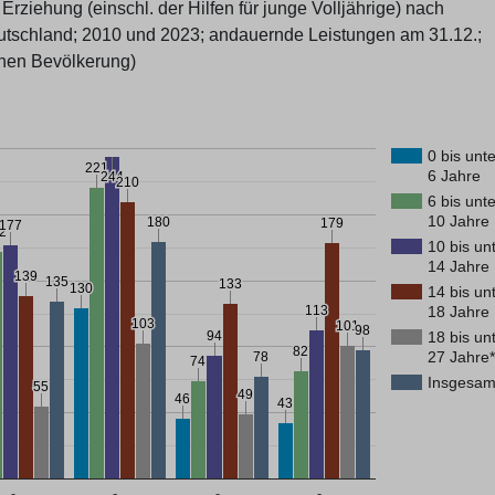
rziehung (einschl. der Hilfen für junge Volljährige) nach
tschland; 2010 und 2023; andauernde Leistungen am 31.12.;
chen Bevölkerung)
0 bis unte
221
221
6 Jahre
244
244
210
210
6 bis unte
10 Jahre
180
180
179
179
177
177
2
2
10 bis un
14 Jahre
139
139
135
135
133
133
130
130
14 bis un
18 Jahre
113
113
103
103
101
101
98
98
18 bis un
94
94
82
82
27 Jahre
78
78
74
74
Insgesam
55
55
49
49
46
46
43
43