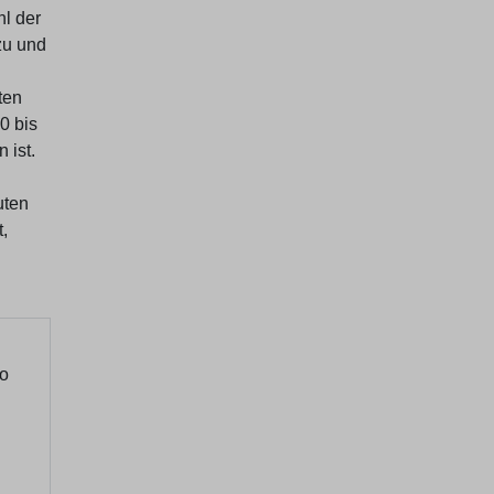
hl der
zu und
ten
0 bis
 ist.
uten
,
ro