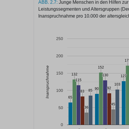
ABB. 2.7:
Junge Menschen in den Hilfen zur E
Leistungssegmenten und Altersgruppen (Deu
Inanspruchnahme pro 10.000 der altersglei
250
200
17
17
Inanspruchnahme
152
152
150
132
132
130
130
127
127
115
115
103
103
92
92
90
90
100
85
85
83
83
65
65
45
45
50
36
36
0