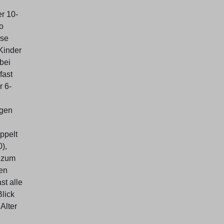
er 10-
o
ise
Kinder
bei
fast
r 6-
ngen
ppelt
),
s zum
ten
st alle
lick
Alter