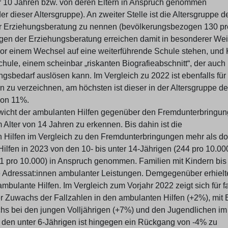
ter 10 Jahren bzw. von deren Eltern in Anspruch genommen
dieser Altersgruppe). An zweiter Stelle ist die Altersgruppe d
der Erziehungsberatung zu nennen (bevölkerungsbezogen 130 pr
ungen der Erziehungsberatung erreichen damit in besonderer We
 vor einem Wechsel auf eine weiterführende Schule stehen, und 
hule, einem scheinbar „riskanten Biografieabschnitt“, der auch 
gsbedarf auslösen kann. Im Vergleich zu 2022 ist ebenfalls für 
en zu verzeichnen, am höchsten ist dieser in der Altersgruppe de
von 11%.
wicht der ambulanten Hilfen gegenüber den Fremdunterbringu
m Alter von 14 Jahren zu erkennen. Bis dahin ist die
Hilfen im Vergleich zu den Fremdunterbringungen mehr als do
lfen in 2023 von den 10- bis unter 14-Jährigen (244 pro 10.000
221 pro 10.000) in Anspruch genommen. Familien mit Kindern bi
e Adressat:innen ambulanter Leistungen. Demgegenüber erhiel
mbulante Hilfen. Im Vergleich zum Vorjahr 2022 zeigt sich für fa
 Zuwachs der Fallzahlen in den ambulanten Hilfen (+2%), mit B
chs bei den jungen Volljährigen (+7%) und den Jugendlichen im 
i den unter 6-Jährigen ist hingegen ein Rückgang von -4% zu