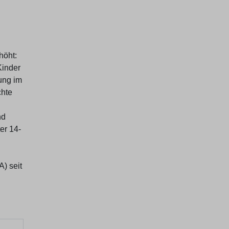
höht:
Kinder
ung im
chte
nd
er 14-
) seit