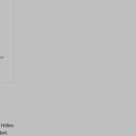
für
 Hilfen
ert.